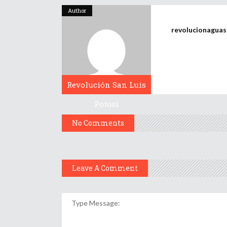
Author
revolucionagua
Revolución San Luis
Potosí
No Comments
Leave A Comment