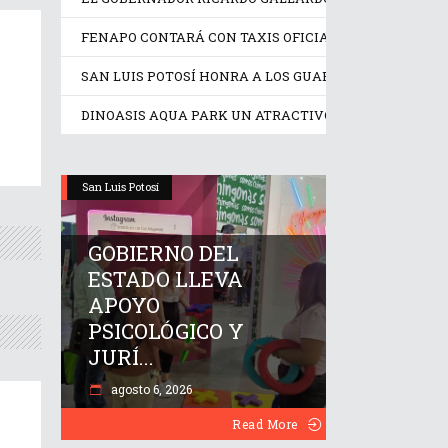
FENAPO CONTARÁ CON TAXIS OFICIALES IDENTIFICA
SAN LUIS POTOSÍ HONRA A LOS GUARDIANES DE SU C
DINOASIS AQUA PARK UN ATRACTIVO IDEAL EN ESTE
San Luis Potosí
GOBIERNO DEL
ESTADO LLEVA
APOYO
PSICOLÓGICO Y
JURÍ...
agosto 6, 2026
Read More