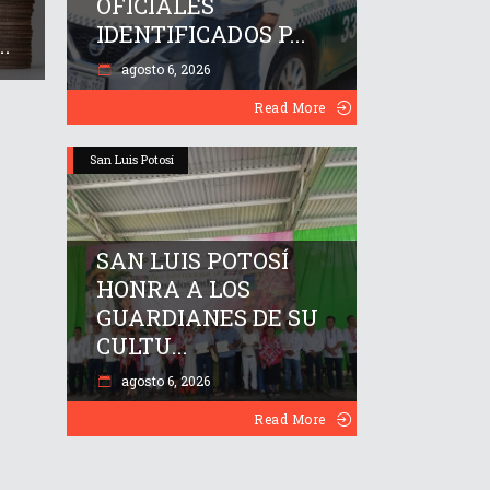
OFICIALES
IDENTIFICADOS P...
.
agosto 6, 2026
Read More
San Luis Potosí
SAN LUIS POTOSÍ
HONRA A LOS
GUARDIANES DE SU
CULTU...
agosto 6, 2026
Read More