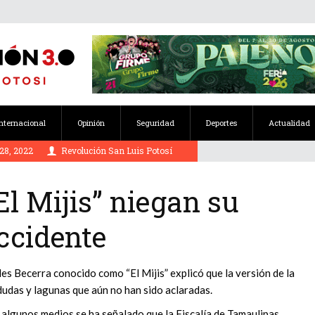
Internacional
Opinión
Seguridad
Deportes
Actualidad
28, 2022
Revolución San Luis Potosí
El Mijis” niegan su
ccidente
es Becerra conocido como “El Mijis” explicó que la versión de la
s dudas y lagunas que aún no han sido aclaradas.
y algunos medios se ha señalado que la Fiscalía de Tamaulipas