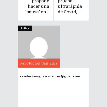
propone
prueba
hacer una
ultrarápida
“pausa” en...
de Covid,...
Author
Revolución San Luis
Potosí
revolucionaguascalientes@gmail.com