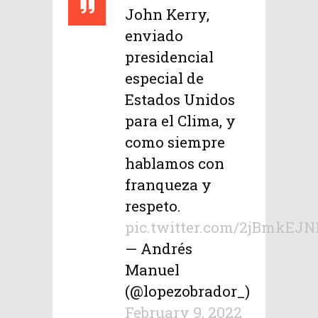
John Kerry,
enviado
presidencial
especial de
Estados Unidos
para el Clima, y
como siempre
hablamos con
franqueza y
respeto.
pic.twitter.com/2jBmkEJ
— Andrés
Manuel
(@lopezobrador_)
February 9, 2022