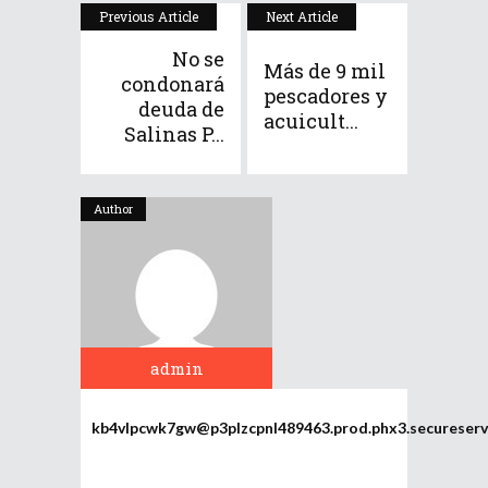
Previous Article
Next Article
No se
Más de 9 mil
condonará
pescadores y
deuda de
acuicult...
Salinas P...
Author
admin
kb4vlpcwk7gw@p3plzcpnl489463.prod.phx3.secureserv