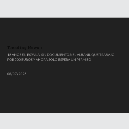
Trending News
18 AÑOS EN ESPAÑA, SIN DOCUMENTOS: EL ALBAÑIL QUE TRABAJÓ
POR 500 EUROS Y AHORA SOLO ESPERA UN PERMISO
08/07/2026