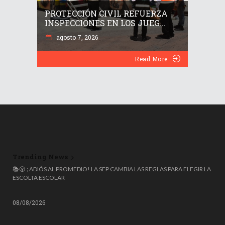
PROTECCIÓN CIVIL REFUERZA
INSPECCIONES EN LOS JUEG...
agosto 7, 2026
Read More
Trending News
📝 UNAM CANCELA CONTRATO CON TERRITORIUM LIFE Y APLICARÁ
📚😮 ¡ADIÓS AL PROMEDIO! LA SEP CAMBIA LAS REGLAS PARA ELEGIR LA
TRES AUDITORÍAS TRAS ESCÁNDALO DE TRAMPAS EN EXAMEN DE
ESCOLTA ESCOLAR
ADMISIÓN
08/08/2026