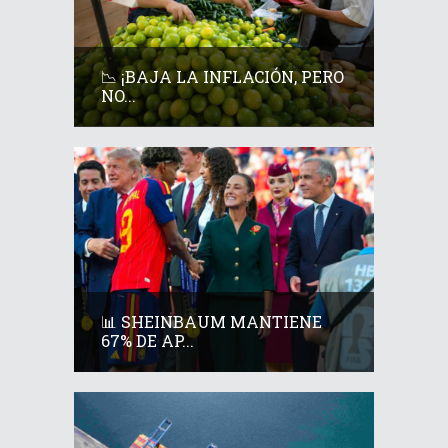
📉 ¡BAJA LA INFLACIÓN, PERO
NO...
📊 SHEINBAUM MANTIENE
67% DE AP...