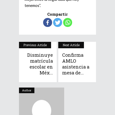
tenemos”.
Compartir
Previous Article
Next Article
Disminuye
Confirma
matrícula
AMLO
escolar en
asistencia a
Méx...
mesa de...
Author