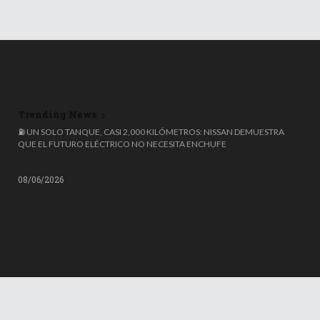
Trending News
FRANCIA PROHIBE REDES SOCIALES A MENORES DE 15 AÑOS
⛽ UN SOLO TANQUE, CASI 2,000 KILÓMETROS: NISSAN DEMUESTRA
QUE EL FUTURO ELÉCTRICO NO NECESITA ENCHUFE
08/06/2026