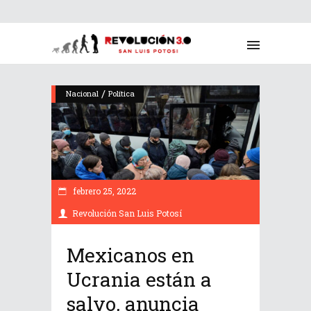
/
Nacional
Política
febrero 25, 2022
Revolución San Luis Potosí
Mexicanos en
Ucrania están a
salvo, anuncia