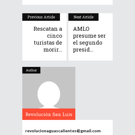
Previous Article
Next Article
Rescatan a
AMLO
cinco
presume ser
turistas de
el segundo
morir...
presid...
Author
Revolución San Luis
Potosí
revolucionaguascalientes@gmail.com