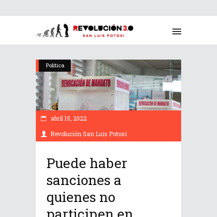
Política
abril 15, 2022
Revolución San Luis Potosí
Puede haber
sanciones a
quienes no
participen en