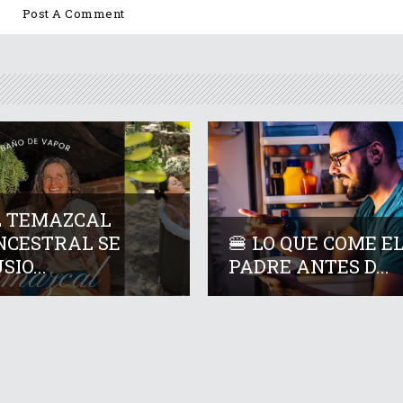
L TEMAZCAL
NCESTRAL SE
🍔 LO QUE COME E
SIO...
PADRE ANTES D...