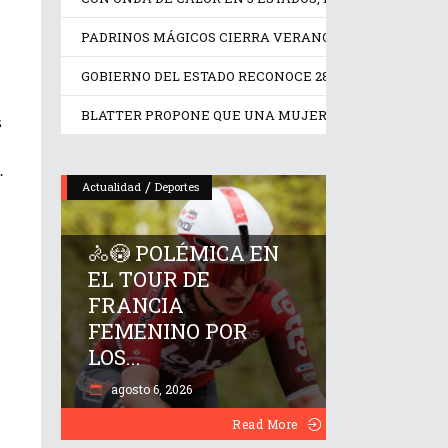
PADRINOS MÁGICOS CIERRA VERANO CON AVENTUR
GOBIERNO DEL ESTADO RECONOCE 28 AÑOS DE ENTREGA
BLATTER PROPONE QUE UNA MUJER OCUPE LA PRESIDE
s
.
/
Actualidad
Deportes
🚴😳 POLÉMICA EN
EL TOUR DE
FRANCIA
FEMENINO POR
LOS...
agosto 6, 2026
Read More