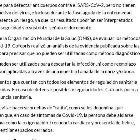
re para detectar anticuerpos contra el SARS-CoV-2, pero no tienen
activa del virus, e incluso durante la fase aguda de la enfermedad
senta un riesgo, ya que los resultados podrían ser interpretados
 seguridad sin sustento. señala el documento.
e la Organización Mundial de la Salud (OMS), de evaluar los método
vid-19, Cofepris realizó un análisis de la evidencia publicada sobre las
 para precisar que no pueden ser utilizadas como método diagnóstico
den ser utilizados para descartar la infección, ni como reemplazo
son aplicadas a través de una muestra tomada de la nariz y/o boca.
ientos que cuenten con todos los elementos de regulación sanitaria
idas. En caso de detectar posibles irregularidades, Cofepris puso a
uncia sanitaria.
vitar hacerse pruebas de “cajita”, como se les denomina, que
n que, en caso de síntomas de Covid-19, la persona debe aislarse
arma como la oxigenación, frecuencia cardiaca y presencia de fiebre,
entilar espacios cerrados.