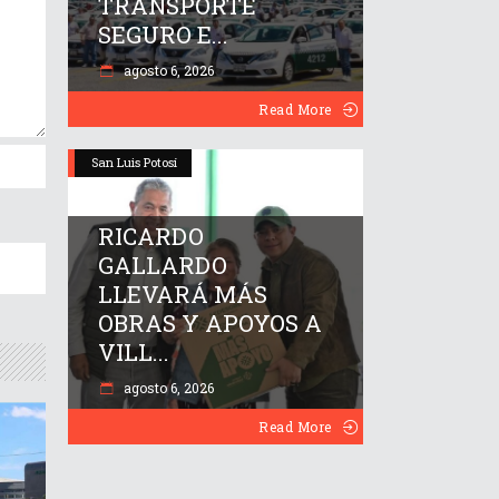
TRANSPORTE
SEGURO E...
agosto 6, 2026
Read More
San Luis Potosí
RICARDO
GALLARDO
LLEVARÁ MÁS
OBRAS Y APOYOS A
VILL...
agosto 6, 2026
Read More