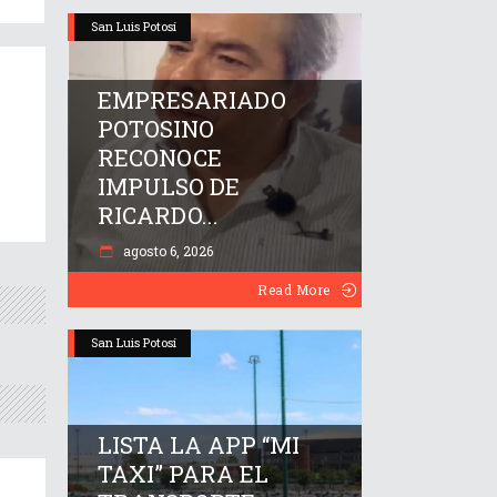
San Luis Potosí
EMPRESARIADO
POTOSINO
RECONOCE
IMPULSO DE
RICARDO...
agosto 6, 2026
Read More
San Luis Potosí
LISTA LA APP “MI
TAXI” PARA EL