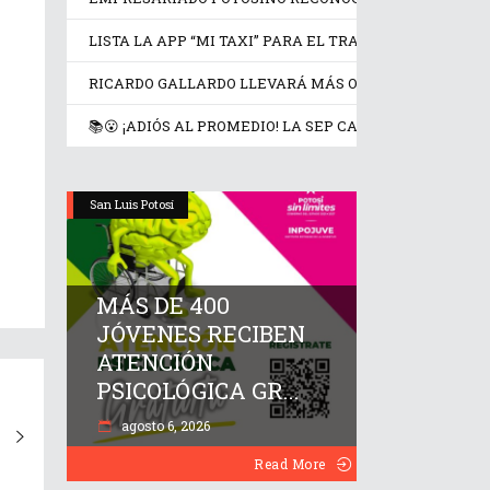
LISTA LA APP “MI TAXI” PARA EL TRANSPORTE SEGURO
RICARDO GALLARDO LLEVARÁ MÁS OBRAS Y APOYOS A
📚😮 ¡ADIÓS AL PROMEDIO! LA SEP CAMBIA LAS REGLA
San Luis Potosí
MÁS DE 400
JÓVENES RECIBEN
ATENCIÓN
PSICOLÓGICA GR...
agosto 6, 2026
Read More