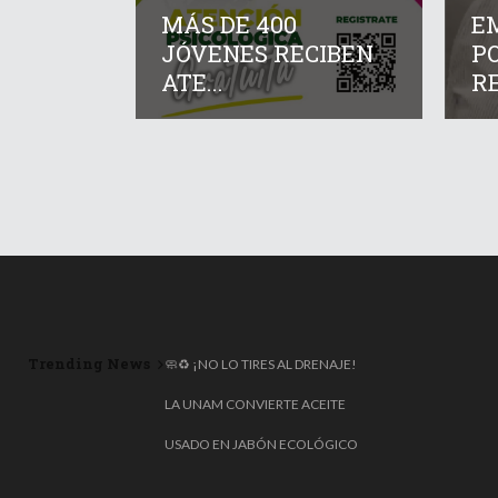
MÁS DE 400
E
JÓVENES RECIBEN
P
ATE...
RE
Trending News
🧼♻️ ¡NO LO TIRES AL DRENAJE!
LA UNAM CONVIERTE ACEITE
USADO EN JABÓN ECOLÓGICO