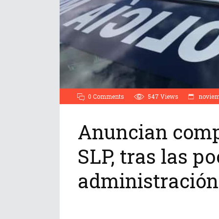
0 Comments
547
Views
noviemb
Anuncian compr
SLP, tras las p
administración