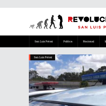
San Luis Potosí
Política
Nacional
San Luis Potosí