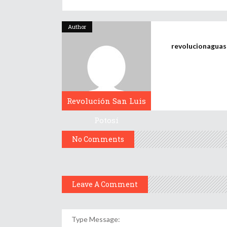
Author
revolucionagua
Revolución San Luis
Potosí
No Comments
Leave A Comment