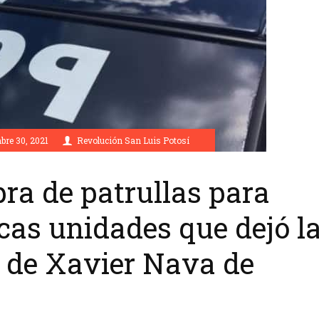
re 30, 2021
Revolución San Luis Potosí
a de patrullas para
ocas unidades que dejó l
 de Xavier Nava de