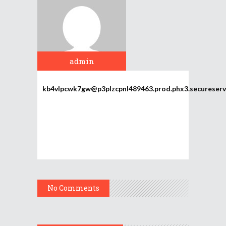
admin
kb4vlpcwk7gw@p3plzcpnl489463.prod.phx3.secureserv
No Comments