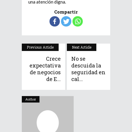
una atención digna.
Compartir
Previous Article
Next Article
Crece
No se
expectativa
descuida la
de negocios
seguridad en
de E...
cal...
Author