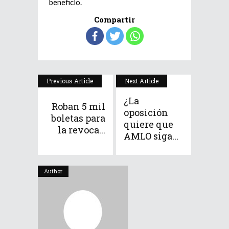
beneficio. ​
Compartir
Previous Article
Next Article
¿La
Roban 5 mil
oposición
boletas para
quiere que
la revoca...
AMLO siga...
Author