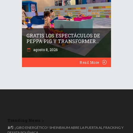
GRATIS LOS ESPECTÁCULOS DE
PEPPA PIG Y TRANSFORMER...
agosto 8, 2026
Read More
Trending News
🌍 ESPAÑA ROZA LOS 50 MILLONES DE HABITANTES, PERO EL 20%
⛽🌎 ¡GIRO ENERGÉTICO! SHEINBAUM ABRE LA PUERTA AL FRACKING Y
NACIÓ FUERA: COLOMBIANOS, VENEZOLANOS Y MARROQUÍES
DESATA POLÉMICA