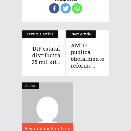
Previous Article
Next Article
AMLO
DIF estatal
publica
distribuirá
oficialmente
25 mil kit...
reforma...
Author
Revolución San Luis