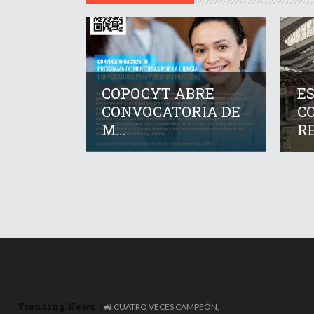
COPOCYT ABRE
E
CONVOCATORIA DE
C
M...
RE
Trending News
🚜 CUATRO VECES CAMPEÓN,