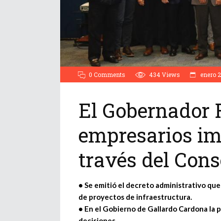
0 Comments
434
Views
enero 2
El Gobernador 
empresarios im
través del Cons
• Se emitió el decreto administrativo que
de proyectos de infraestructura.
• En el Gobierno de Gallardo Cardona la 
decisiones.