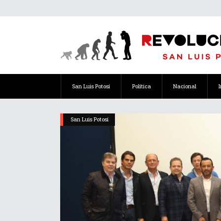
San Luis Potosí
Política
Nacional
San Luis Potosí