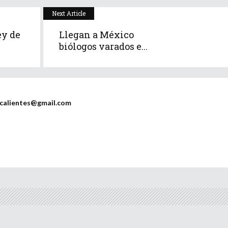
Next Article
ey de
Llegan a México
biólogos varados e...
scalientes@gmail.com