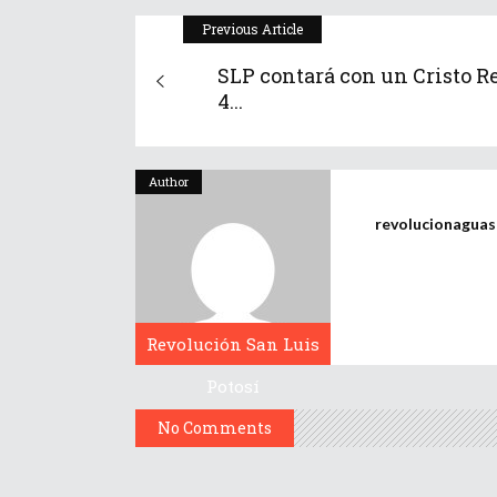
Previous Article
SLP contará con un Cristo R
4...
Author
revolucionagua
Revolución San Luis
Potosí
No Comments