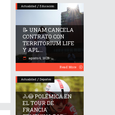
/
Actualidad
Educación
📝 UNAM CANCELA
CONTRATO CON
TERRITORIUM LIFE
Y APL...
agosto 6, 2026
Read More
/
Actualidad
Deportes
🚴😳 POLÉMICA EN
EL TOUR DE
FRANCIA