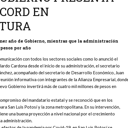
ÉCORD EN
CTURA
rimer año de Gobierno, mientras que la administración
 pesos por año
omunicación con todos los sectores sociales como lo anunció el
ardo Cardona desde el inicio de su administración, el secretario
Sánchez, acompañado del secretario de Desarrollo Económico, Juan
reunión informativa con integrantes de la Alianza Empresarial, dond
uevo Gobierno invertirá más de cuatro mil millones de pesos en
compromiso del mandatario estatal y se reconoció que en los
ra San Luis Potosí y la zona metropolitana. En su intervención,
ene una buena proyección a nivel nacional por el crecimiento
la administración.
os efectos de la pandemia por Covid-19, en San Luis Potosí se