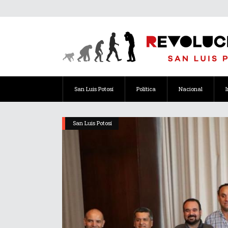
San Luis Potosí
Política
Nacional
San Luis Potosí