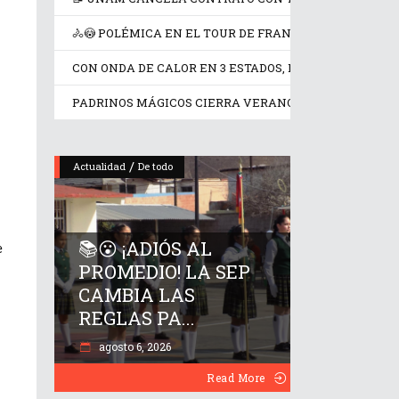
🚴😳 POLÉMICA EN EL TOUR DE FRANCIA FEMENINO P
CON ONDA DE CALOR EN 3 ESTADOS, ESTE JUEVES SEG
PADRINOS MÁGICOS CIERRA VERANO CON AVENTUR
/
Actualidad
De todo
📚😮 ¡ADIÓS AL
e
PROMEDIO! LA SEP
CAMBIA LAS
REGLAS PA...
agosto 6, 2026
Read More