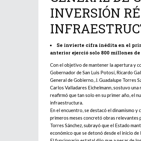
INVERSIÓN R
INFRAESTRU
Se invierte cifra inédita en el p
anterior ejerció solo 800 millones de
Con el objetivo de mantener la apertura y c
Gobernador de San Luis Potosí, Ricardo Gall
General de Gobierno, J. Guadalupe Torres 
Carlos Valladares Eichelmann, sostuvo una 
reafirmó que tan solo en su primer año, el n
infraestructura.
En el encuentro, se destacó el dinamismo y 
primeros meses concretó obras relevantes pa
Torres Sánchez, subrayó que el Estado manti
económico que se detonó desde el inicio de 
El funcionario estatal dijo que a pesar de l