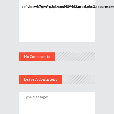
kb4vlpcwk7gw@p3plzcpnl489463.prod.phx3.secureserv
No Comments
Leave A Comment