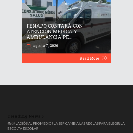
FENAPO CONTARÁ CON
ATENCIÓN MÉDICA Y
AMBULANCIA PE...
agosto 7, 2026
Read More
Trending News
📝 UNAM CANCELA CONTRATO CON TERRITORIUM LIFE Y APLICARÁ
📚😮 ¡ADIÓS AL PROMEDIO! LA SEP CAMBIA LAS REGLAS PARA ELEGIR LA
TRES AUDITORÍAS TRAS ESCÁNDALO DE TRAMPAS EN EXAMEN DE
ESCOLTA ESCOLAR