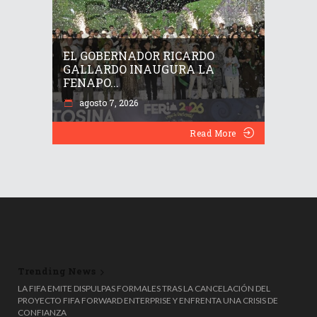
EL GOBERNADOR RICARDO
GALLARDO INAUGURA LA
FENAPO...
agosto 7, 2026
Read More
Trending News
📚😮 ¡ADIÓS AL PROMEDIO! LA SEP CAMBIA LAS REGLAS PARA ELEGIR LA
LA FIFA EMITE DISPULPAS FORMALES TRAS LA CANCELACIÓN DEL
ESCOLTA ESCOLAR
PROYECTO FIFA FORWARD ENTERPRISE Y ENFRENTA UNA CRISIS DE
CONFIANZA