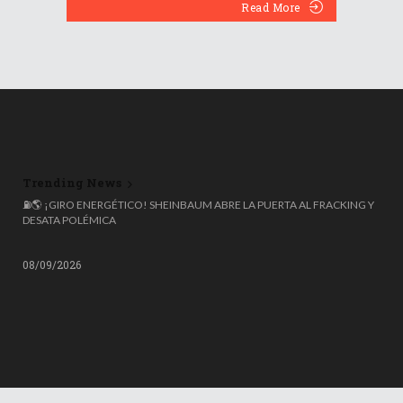
Read More
Trending News
🌍 ESPAÑA ROZA LOS 50 MILLONES DE HABITANTES, PERO EL 20%
⛽🌎 ¡GIRO ENERGÉTICO! SHEINBAUM ABRE LA PUERTA AL FRACKING Y
NACIÓ FUERA: COLOMBIANOS, VENEZOLANOS Y MARROQUÍES
DESATA POLÉMICA
LIDERAN LA OLA MIGRATORIA
08/09/2026