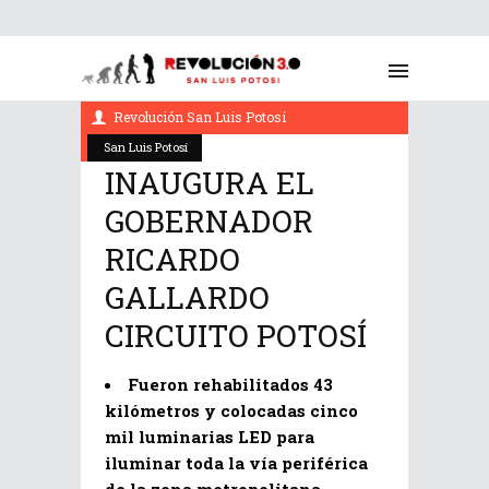
agosto 4, 2022
Revolución San Luis Potosí
San Luis Potosí
INAUGURA EL
GOBERNADOR
RICARDO
GALLARDO
CIRCUITO POTOSÍ
Fueron rehabilitados 43
kilómetros y colocadas cinco
mil luminarias LED para
iluminar toda la vía periférica