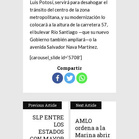
Luis Potosí, servirá para desahogar el
tránsito del centro de la zona
metropolitana, y su modernización lo
colocará a la altura de la carretera 57,
el bulevar Río Santiago —que su nuevo
Gobierno también ampliará—o la
avenida Salvador Nava Martínez.
[carousel_slide id=’5708′]
Compartir
Previous Article
Next Article
SLP ENTRE
AMLO
LOS
ordena a la
ESTADOS
Marina abrir
CON MAYOR