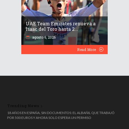
UAE Team Emirates renueva a
Isaac del Toro hasta 2...
agosto 6, 2026
Read More
Trending News
🎟️🗑️ ¡TIRÓ UN MILLÓN DE EUROS A LA BASURA… Y LO RECUPERÓ DE
18 AÑOS EN ESPAÑA, SIN DOCUMENTOS: EL ALBAÑIL QUE TRABAJÓ
MILAGRO! 😱
POR 500 EUROS Y AHORA SOLO ESPERA UN PERMISO