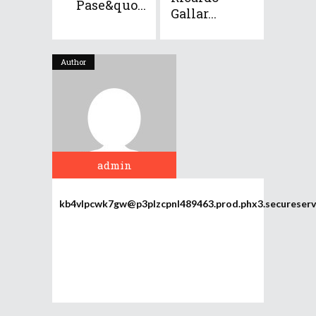
Pase&quo...
Gallar...
Author
admin
kb4vlpcwk7gw@p3plzcpnl489463.prod.phx3.secureserv