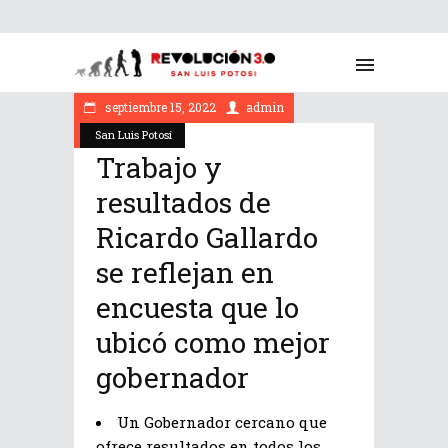
septiembre 15, 2022
admin
San Luis Potosí
Trabajo y
resultados de
Ricardo Gallardo
se reflejan en
encuesta que lo
ubicó como mejor
gobernador
Un Gobernador cercano que
ofrece resultados en todos los