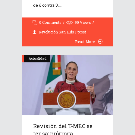
de 6 contra 3,
0 Comments
90
Views
Revolución San Luis Potosí
Read More
Actualidad
Revisión del T-MEC se
tensa: prórroga