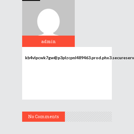
admin
kb4vlpcwk7gw@p3plzcpnl489463.prod.phx3.secureserv
No Comments