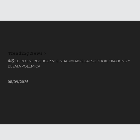
Trending News
🌍 ESPAÑA ROZA LOS 50 MILLONES DE HABITANTES, PERO EL 20%
NACIÓ FUERA: COLOMBIANOS, VENEZOLANOS Y MARROQUÍES
LIDERAN LA OLA MIGRATORIA
08/09/2026