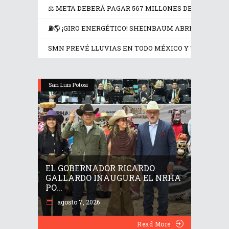
⚖️ META DEBERÁ PAGAR 567 MILLONES DE DÓLARES
⛽🌎 ¡GIRO ENERGÉTICO! SHEINBAUM ABRE LA PUER
SMN PREVÉ LLUVIAS EN TODO MÉXICO Y TEMPERATU
San Luis Potosí
EL GOBERNADOR RICARDO
GALLARDO INAUGURA EL NRHA
PO...
agosto 7, 2026
Read More