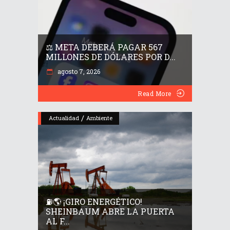
⚖️ META DEBERÁ PAGAR 567
MILLONES DE DÓLARES POR D...
agosto 7, 2026
Read More
/
Actualidad
Ambiente
⛽🌎 ¡GIRO ENERGÉTICO!
SHEINBAUM ABRE LA PUERTA
AL F...