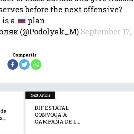
serves before the next offensive?
 is a
plan.
оляк (@Podolyak_M)
September 17,
Compartir
Next Article
DIF ESTATAL
 de
CONVOCA A
...
CAMPAÑA DE L...