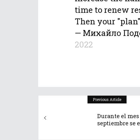
time to renew re
Then your "plan"
— Михайло Под
2022
Previous Article
Durante el mes
septiembre se es