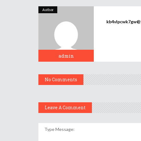
Author
kb4vlpcwk7gw@p3
admin
No Comments
Leave A Comment