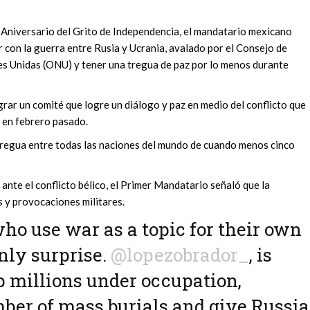
2 Aniversario del Grito de Independencia, el mandatario mexicano
r con la guerra entre Rusia y Ucrania, avalado por el Consejo de
es Unidas (ONU) y tener una tregua de paz por lo menos durante
rar un comité que logre un diálogo y paz en medio del conflicto que
a en febrero pasado.
 tregua entre todas las naciones del mundo de cuando menos cinco
ante el conflicto bélico, el Primer Mandatario señaló que la
 y provocaciones militares.
o use war as a topic for their own
nly surprise.
@lopezobrador_
, is
p millions under occupation,
ber of mass burials and give Russia