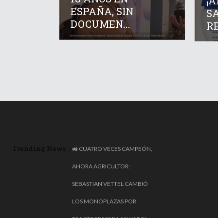
¡
ESPAÑA, SIN
SA
DOCUMEN...
RE
Trending News
LAS EMPRESAS DESPIDEN A
🚜 CUATRO VECES CAMPEÓN,
JÓVENES PARA SUSTITUIRLOS
AHORA AGRICULTOR:
CON IA, PERO EL MIT ADVIERTE:
SEBASTIAN VETTEL CAMBIÓ
NOS COSTARÁ CARÍSIMO
LOS MONOPLAZAS POR