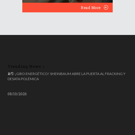
Read More
Trending News
🌍 ESPAÑA ROZA LOS 50 MILLONES DE HABITANTES, PERO EL 20%
⛽🌎 ¡GIRO ENERGÉTICO! SHEINBAUM ABRE LA PUERTA AL FRACKING Y
NACIÓ FUERA: COLOMBIANOS, VENEZOLANOS Y MARROQUÍES
DESATA POLÉMICA
LIDERAN LA OLA MIGRATORIA
08/10/2026