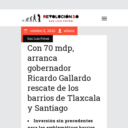
octubre 11, 2022
admin
San Luis Potosí
Con 70 mdp,
arranca
gobernador
Ricardo Gallardo
rescate de los
barrios de Tlaxcala
y Santiago
Inversión sin precedentes
para los emblemáticos barrios