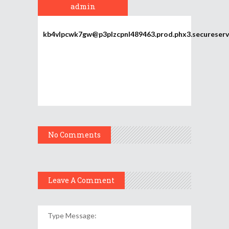
admin
kb4vlpcwk7gw@p3plzcpnl489463.prod.phx3.secureserv
No Comments
Leave A Comment