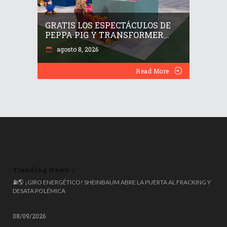
GRATIS LOS ESPECTÁCULOS DE
PEPPA PIG Y TRANSFORMER...
agosto 8, 2026
Read More
Trending News
🌍 ESPAÑA ROZA LOS 50 MILLONES DE HABITANTES, PERO EL 20%
⛽🌎 ¡GIRO ENERGÉTICO! SHEINBAUM ABRE LA PUERTA AL FRACKING Y
NACIÓ FUERA: COLOMBIANOS, VENEZOLANOS Y MARROQUÍES
DESATA POLÉMICA
LIDERAN LA OLA MIGRATORIA
08/09/2026