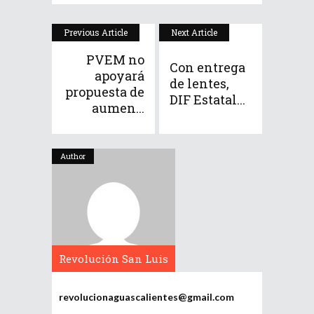
Previous Article
Next Article
PVEM no
Con entrega
apoyará
de lentes,
propuesta de
DIF Estatal...
aumen...
Author
Revolución San Luis
Potosí
revolucionaguascalientes@gmail.com