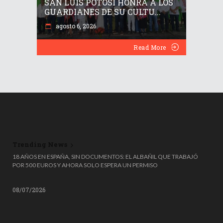
SAN LUIS POTOSÍ HONRA A LOS
GUARDIANES DE SU CULTU...
agosto 6, 2026
Read More
Trending News
🎟️🗑️ ¡TIRÓ UN MILLÓN DE EUROS A LA BASURA… Y LO RECUPERÓ DE
MILAGRO! 😱
08/07/2026