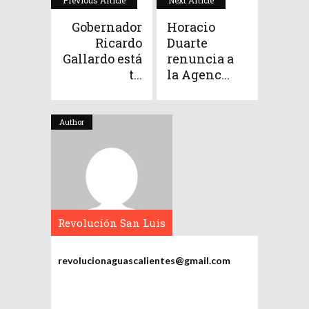
Previous Article
Next Article
Gobernador
Horacio
Ricardo
Duarte
Gallardo está
renuncia a
t...
la Agenc...
Author
Revolución San Luis
Potosí
revolucionaguascalientes@gmail.com