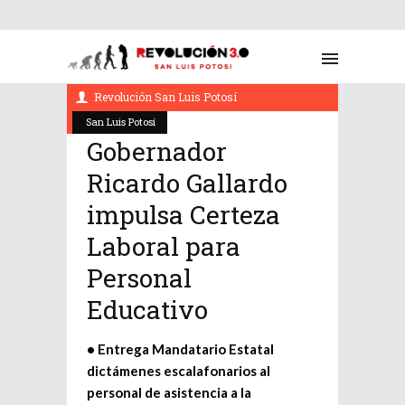
octubre 4, 2022
Revolución San Luis Potosí
San Luis Potosí
Gobernador
Ricardo Gallardo
impulsa Certeza
Laboral para
Personal
Educativo
• Entrega Mandatario Estatal
dictámenes escalafonarios al
personal de asistencia a la