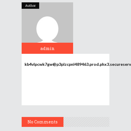
Author
admin
kb4vlpcwk7gw@p3plzcpnl489463.prod.phx3.secureserv
No Comments