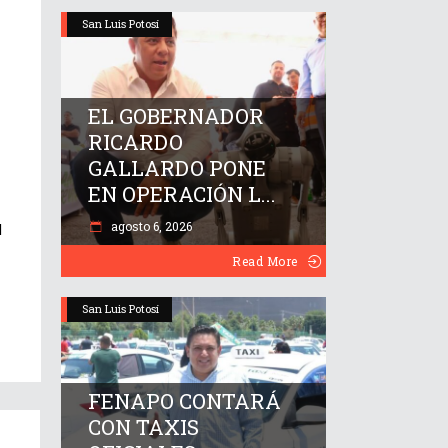
San Luis Potosí
EL GOBERNADOR
RICARDO
GALLARDO PONE
EN OPERACIÓN L...
agosto 6, 2026
l
Read More
San Luis Potosí
FENAPO CONTARÁ
CON TAXIS