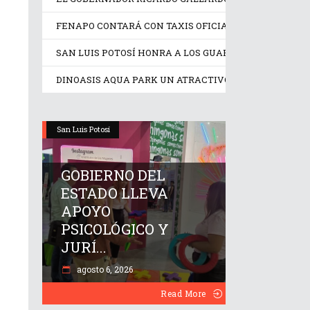
FENAPO CONTARÁ CON TAXIS OFICIALES IDENTIFICA
SAN LUIS POTOSÍ HONRA A LOS GUARDIANES DE SU C
DINOASIS AQUA PARK UN ATRACTIVO IDEAL EN ESTE
San Luis Potosí
GOBIERNO DEL
ESTADO LLEVA
APOYO
PSICOLÓGICO Y
JURÍ...
agosto 6, 2026
Read More