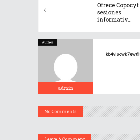
Ofrece Copocyt
sesiones
informativ...
Author
kb4vlpcwk7gw@p3
admin
No Comments
Leave A Comment