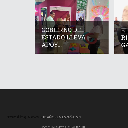
GOBIERNO DEL
E
ESTADO LLEVA
R
APOY...
GA
Trending News
18 AÑOS EN ESPAÑA, SIN
DOCUMENTOS: EL ALBAÑIL