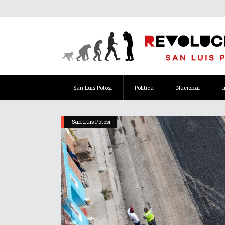
San Luis Potosí
Política
Nacional
San Luis Potosí