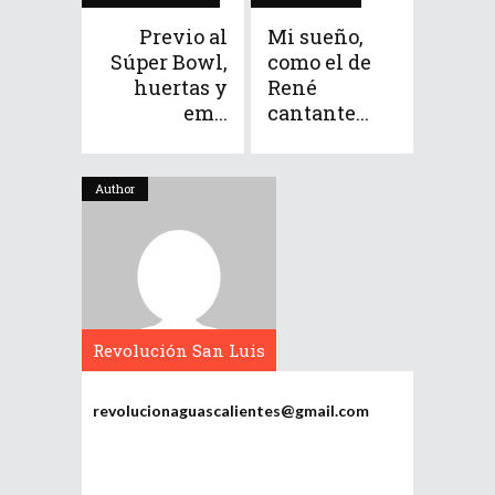
Previo al
Mi sueño,
Súper Bowl,
como el de
huertas y
René
em...
cantante...
Author
Revolución San Luis
Potosí
revolucionaguascalientes@gmail.com