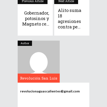
Previous Article
Next Article
Alito suma
Gobernador,
18
potosinos y
agresiones
Magneto re...
contra pe...
Author
Revolución San Luis
Potosí
revolucionaguascalientes@gmail.com