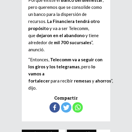
Porque existe el
Banco del Bienestar
,
pero queremos que se consolide como
un banco para la dispersión de
recursos.
La Financiera tendrá otro
propósito
y va a ser Telecomm,
que
dejaron en el abandono
y tiene
alrededor de
mil 700 sucursales
”,
anunció.
“Entonces,
Telecomm va a seguir con
los giros y los telegramas
, pero
lo
vamos a
fortalecer
para
recibir
remesas
y
ahorros
”,
dijo.
Compartir