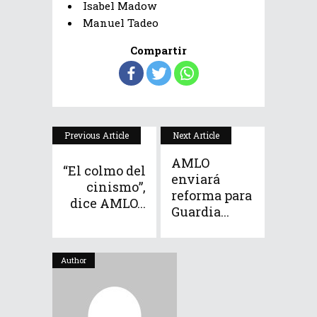
Isabel Madow
Manuel Tadeo
Compartir
Previous Article
Next Article
AMLO
“El colmo del
enviará
cinismo”,
reforma para
dice AMLO...
Guardia...
Author