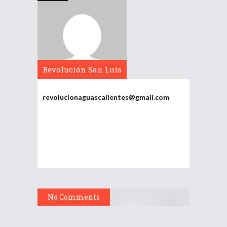
Revolución San Luis
Potosí
revolucionaguascalientes@gmail.com
No Comments