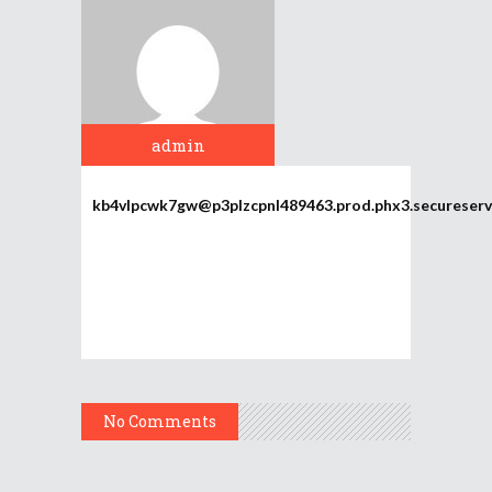
admin
kb4vlpcwk7gw@p3plzcpnl489463.prod.phx3.secureserv
No Comments